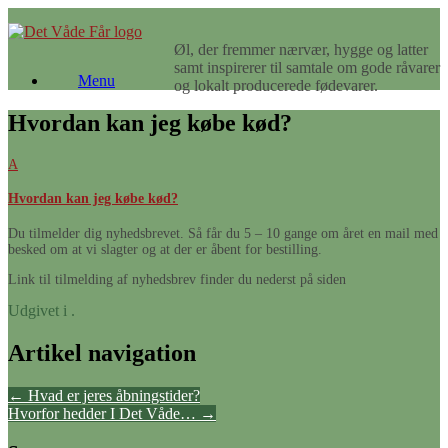
Gå
til
Øl, der fremmer nærvær, hygge og latter
indhold
samt inspirerer til samtale om gode råvarer
Menu
og lokalt producerede fødevarer.
Hvordan kan jeg købe kød?
A
Hvordan kan jeg købe kød?
Du tilmelder dig nyhedsbrevet. Så får du 5 – 10 gange om året en mail med
besked om at vi slagter og at der er åbent for bestilling.
Link til tilmelding af nyhedsbrev finder du nederst på siden
Udgivet i .
Artikel navigation
←
Hvad er jeres åbningstider?
Hvorfor hedder I Det Våde…
→