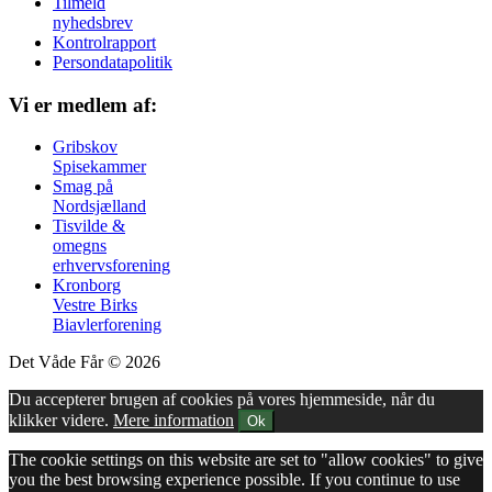
Tilmeld
nyhedsbrev
Kontrolrapport
Persondatapolitik
Vi er medlem af:
Gribskov
Spisekammer
Smag på
Nordsjælland
Tisvilde &
omegns
erhvervsforening
Kronborg
Vestre Birks
Biavlerforening
Det Våde Får © 2026
Du accepterer brugen af cookies på vores hjemmeside, når du
klikker videre.
Mere information
Ok
The cookie settings on this website are set to "allow cookies" to give
you the best browsing experience possible. If you continue to use