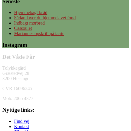
Seneste
Hjemmebagt brød
Sådan laver du hjemmelavet fond
Indbagt mørbrad
Cassoulet
Mariannes opskrift på tærte
Instagram
Det Våde Får
Tolykkegård
Græstedvej 28
3200 Helsinge
CVR 16096245
Mob: 2065 4877
Nyttige links:
Find vej
Kontakt