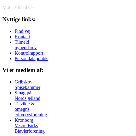
Mob: 2065 4877
Nyttige links:
Find vej
Kontakt
Tilmeld
nyhedsbrev
Kontrolrapport
Persondatapolitik
Vi er medlem af:
Gribskov
Spisekammer
Smag på
Nordsjælland
Tisvilde &
omegns
erhvervsforening
Kronborg
Vestre Birks
Biavlerforening