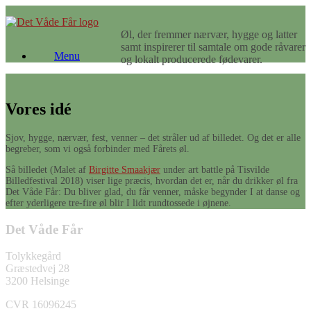
Gå
til
Øl, der fremmer nærvær, hygge og latter
indhold
samt inspirerer til samtale om gode råvarer
Menu
og lokalt producerede fødevarer.
Vores idé
Sjov, hygge, nærvær, fest, venner – det stråler ud af billedet. Og det er alle
begreber, som vi også forbinder med Fårets øl.
Så billedet (Malet af
Birgitte Smaakjær
under art battle på Tisvilde
Billedfestival 2018) viser lige præcis, hvordan det er, når du drikker øl fra
Det Våde Får: Du bliver glad, du får venner, måske begynder I at danse og
efter yderligere tre-fire øl blir I lidt rundtossede i øjnene.
Det Våde Får
Tolykkegård
Græstedvej 28
3200 Helsinge
CVR 16096245