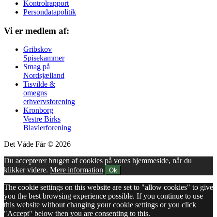
Kontrolrapport
Persondatapolitik
Vi er medlem af:
Gribskov
Spisekammer
Smag på
Nordsjælland
Tisvilde &
omegns
erhvervsforening
Kronborg
Vestre Birks
Biavlerforening
Det Våde Får © 2026
Du accepterer brugen af cookies på vores hjemmeside, når du
klikker videre.
Mere information
Ok
The cookie settings on this website are set to "allow cookies" to give
you the best browsing experience possible. If you continue to use
this website without changing your cookie settings or you click
"Accept" below then you are consenting to this.