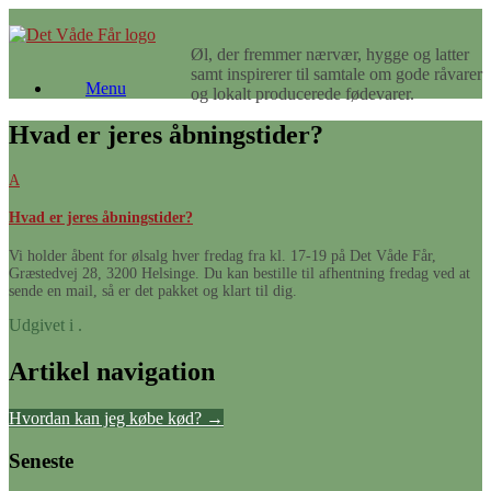
Gå
til
Øl, der fremmer nærvær, hygge og latter
indhold
samt inspirerer til samtale om gode råvarer
Menu
og lokalt producerede fødevarer.
Hvad er jeres åbningstider?
A
Hvad er jeres åbningstider?
Vi holder åbent for ølsalg hver fredag fra kl. 17-19 på Det Våde Får,
Græstedvej 28, 3200 Helsinge. Du kan bestille til afhentning fredag ved at
sende en mail, så er det pakket og klart til dig.
Udgivet i .
Artikel navigation
Hvordan kan jeg købe kød?
→
Seneste