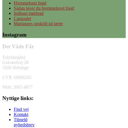
Hjemmebagt brød
Sådan laver du hjemmelavet fond
Indbagt mørbrad
Cassoulet
Mariannes opskrift på tærte
Instagram
Det Våde Får
Tolykkegård
Græstedvej 28
3200 Helsinge
CVR 16096245
Mob: 2065 4877
Nyttige links:
Find vej
Kontakt
Tilmeld
nyhedsbrev