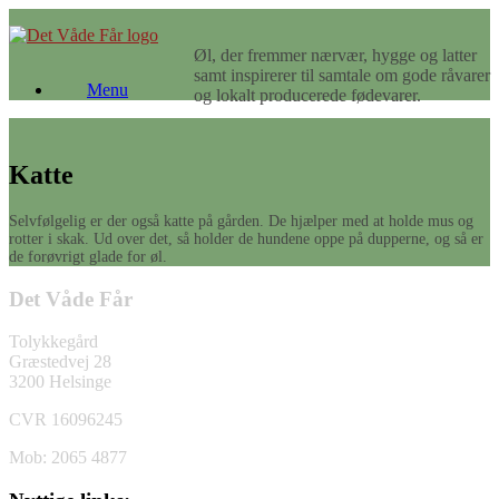
Gå
til
Øl, der fremmer nærvær, hygge og latter
indhold
samt inspirerer til samtale om gode råvarer
Menu
og lokalt producerede fødevarer.
Katte
Selvfølgelig er der også katte på gården. De hjælper med at holde mus og
rotter i skak. Ud over det, så holder de hundene oppe på dupperne, og så er
de forøvrigt glade for øl.
Det Våde Får
Tolykkegård
Græstedvej 28
3200 Helsinge
CVR 16096245
Mob: 2065 4877