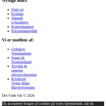
Nyttige links:
Find vej
Kontakt
Tilmeld
nyhedsbrev
Kontrolrapport
Persondatapolitik
Vi er medlem af:
Gribskov
Spisekammer
Smag på
Nordsjælland
Tisvilde &
omegns
erhvervsforening
Kronborg
Vestre Birks
Biavlerforening
Det Våde Får © 2026
Du accepterer brugen af cookies på vores hjemmeside, når du