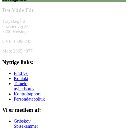
Det Våde Får
Tolykkegård
Græstedvej 28
3200 Helsinge
CVR 16096245
Mob: 2065 4877
Nyttige links:
Find vej
Kontakt
Tilmeld
nyhedsbrev
Kontrolrapport
Persondatapolitik
Vi er medlem af:
Gribskov
Spisekammer