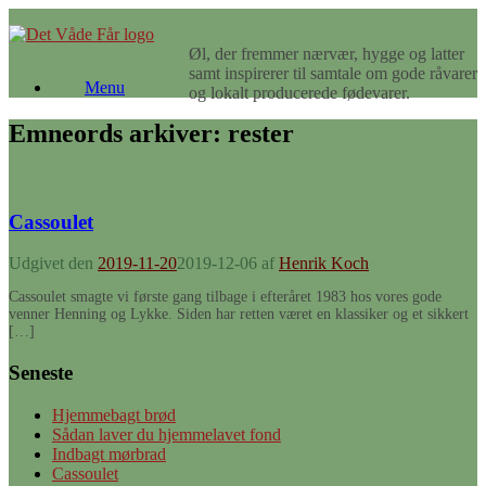
Gå
til
Øl, der fremmer nærvær, hygge og latter
indhold
samt inspirerer til samtale om gode råvarer
Menu
og lokalt producerede fødevarer.
Emneords arkiver:
rester
Cassoulet
Udgivet den
2019-11-20
2019-12-06
af
Henrik Koch
Cassoulet smagte vi første gang tilbage i efteråret 1983 hos vores gode
venner Henning og Lykke. Siden har retten været en klassiker og et sikkert
[…]
Seneste
Hjemmebagt brød
Sådan laver du hjemmelavet fond
Indbagt mørbrad
Cassoulet