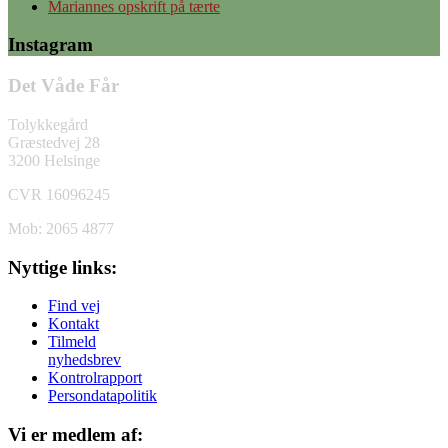
Mariannes opskrift på tærte
Instagram
Det Våde Får
Tolykkegård
Græstedvej 28
3200 Helsinge
CVR 16096245
Mob: 2065 4877
Nyttige links:
Find vej
Kontakt
Tilmeld
nyhedsbrev
Kontrolrapport
Persondatapolitik
Vi er medlem af: