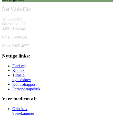
Det Våde Får
Tolykkegård
Græstedvej 28
3200 Helsinge
CVR 16096245
Mob: 2065 4877
Nyttige links:
Find vej
Kontakt
Tilmeld
nyhedsbrev
Kontrolrapport
Persondatapolitik
Vi er medlem af:
Gribskov
Spisekammer