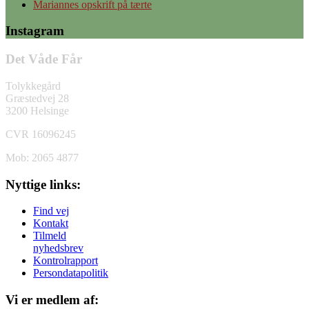
Mariannes opskrift på tærte
Instagram
Det Våde Får
Tolykkegård
Græstedvej 28
3200 Helsinge
CVR 16096245
Mob: 2065 4877
Nyttige links:
Find vej
Kontakt
Tilmeld
nyhedsbrev
Kontrolrapport
Persondatapolitik
Vi er medlem af: