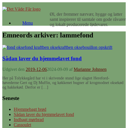
Gå
til
Øl, der fremmer nærvær, hygge og latter
indhold
samt inspirerer til samtale om gode råvarer
Menu
og lokalt producerede fødevarer.
Emneords arkiver:
lammefond
Sådan laver du hjemmelavet fond
Udgivet den
2019-12-06
2024-09-09
af
Marianne Johnsen
Her på Tolykkegård har vi i skrivende stund lige slagtet Hereford-
høvederne Gert og Dj Muffin, og køkkenet bugner af krogmodnet oksekød
og hakkekød. Derfor er […]
Seneste
Hjemmebagt brød
Sådan laver du hjemmelavet fond
Indbagt mørbrad
Cassoulet