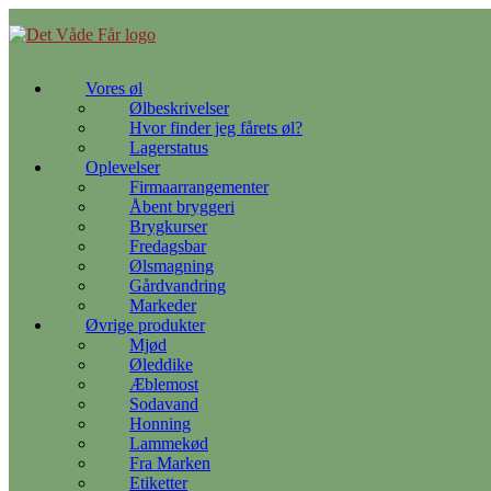
Gå
til
indhold
Vores øl
Ølbeskrivelser
Hvor finder jeg fårets øl?
Lagerstatus
Oplevelser
Firmaarrangementer
Åbent bryggeri
Brygkurser
Fredagsbar
Ølsmagning
Gårdvandring
Markeder
Øvrige produkter
Mjød
Øleddike
Æblemost
Sodavand
Honning
Lammekød
Fra Marken
Etiketter