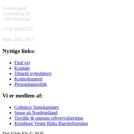
Tolykkegård
Græstedvej 28
3200 Helsinge
CVR 16096245
Mob: 2065 4877
Nyttige links:
Find vej
Kontakt
Tilmeld nyhedsbrev
Kontrolrapport
Persondatapolitik
Vi er medlem af:
Gribskov Spisekammer
Smag på Nordsjælland
Tisvilde & omegns erhvervsforening
Kronborg Vestre Birks Biavlerforening
Det Våde Får © 2026