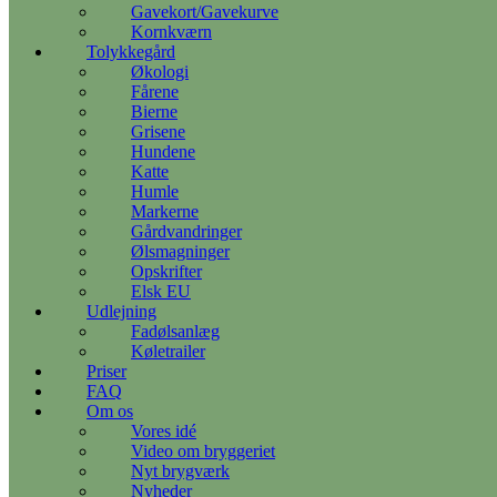
Gavekort/Gavekurve
Kornkværn
Tolykkegård
Økologi
Fårene
Bierne
Grisene
Hundene
Katte
Humle
Markerne
Gårdvandringer
Ølsmagninger
Opskrifter
Elsk EU
Udlejning
Fadølsanlæg
Køletrailer
Priser
FAQ
Om os
Vores idé
Video om bryggeriet
Nyt brygværk
Nyheder