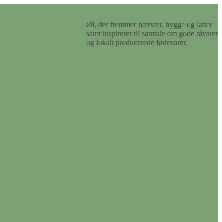
Øl, der fremmer nærvær, hygge og latter
samt inspirerer til samtale om gode råvarer
og lokalt producerede fødevarer.