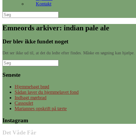
Kontakt
Søg
efter:
Emneords arkiver:
indian pale ale
Der blev ikke fundet noget
Det ser ikke ud til, at det du ledte efter findes. Måske en søgning kan hjælpe.
Søg
efter:
Seneste
Hjemmebagt brød
Sådan laver du hjemmelavet fond
Indbagt mørbrad
Cassoulet
Mariannes opskrift på tærte
Instagram
Det Våde Får