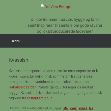
Gå
til
indhold
Øl, der fremmer nærvær, hygge og latter
samt inspirerer til samtale om gode råvarer
og lokalt producerede fødevarer.
Menu
Kvassish
Kvassish er inspireret af den
russiske
østeuropæiske drik
kvass (квас). En dejlig, frisk sommerøl tilsat generøse
mængder ristet hvedebrød fra den lokale restaurant
Rabarbergaarden
. Næste gang, vi forsøger os med at
brygge Kvassish, bliver det med et godt, tungt og aromatisk
rugbrød fra
restaurant Knud
.
Udgivet i Ikke-kategoriseret og tagget
ale
,
kvas
,
kvass
,
lys
,