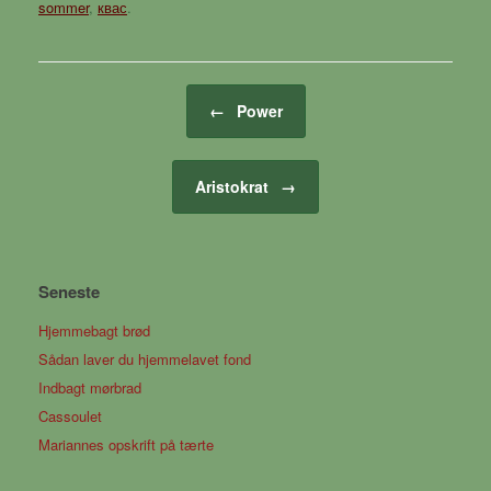
sommer
,
квас
.
Artikel navigation
←
Power
Aristokrat
→
Seneste
Hjemmebagt brød
Sådan laver du hjemmelavet fond
Indbagt mørbrad
Cassoulet
Mariannes opskrift på tærte